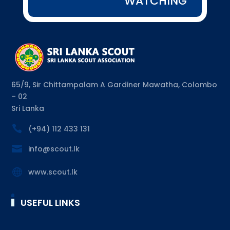
WATCHING”
65/9, Sir Chittampalam A Gardiner Mawatha, Colombo
– 02
Sri Lanka

(+94) 112 433 131

info@scout.lk

www.scout.lk
USEFUL LINKS