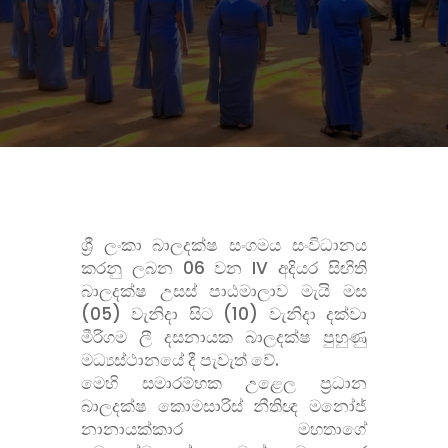
ශ්
රී ලංකා බාලදක්ෂ සංගමය සංවිධානය
කරනු ලබන 06 වන IV අදියර සිඟිති
බාලදක්ෂ උසස් පාඨමාලාව මැයි මස
(05) වැනිදා සිට (10) වැනිදා දක්වා
මීරිගම ලී දසනායක බාලදක්ෂ පුහුණු
මධ්
යස්ථානයේ දී පැවැත් වේ.
මෙහි සමාරම්භක උළෙල ප්
රධාන
බාලදක්ෂ කොමසාරිස් නීතිඥ මනෝජ්
නානායක්කාර මහතාගේ