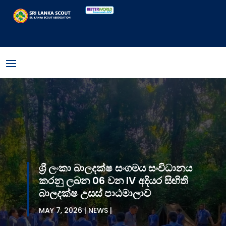
ශ්‍රී ලංකා බාලදක්ෂ සංගමය සංවිධානය
කරනු ලබන 06 වන IV අදියර සිඟිති
බාලදක්ෂ උසස් පාඨමාලාව
MAY 7, 2026
NEWS