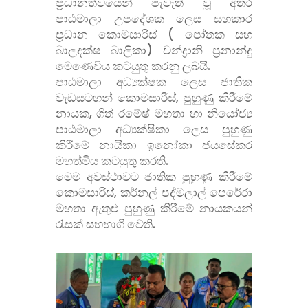
ප්
රධානත්වයෙන් පැවැත් වූ අතර
පාඨමාලා උපදේශක ලෙස සහකාර
ප්
රධාන කොමසාරිස් ( පෝතක සහ
බාලදක්ෂ බාලිකා) චන්ද්
රානි ප්
රනාන්දු
මෙණෙවිය කටයුතු කරනු ලබයි.
පාඨමාලා අධ්
යක්ෂක ලෙස ජාතික
වැඩසටහන් කොමසාරිස්, පුහුණු කිරීමේ
නායක, ගීත් රමේෂ් මහතා හා නියෝජ්
පාඨමාලා අධ්
යක්ෂිකා ලෙස පුහුණු
කිරීමේ නායිකා ඉනෝකා ජයසේකර
මහත්මිය කටයුතු කරති.
මෙම අවස්ථාවට ජාතික පුහුණු කිරීමේ
කොමසාරිස්, කර්නල් පද්මලාල් පෙරේරා
මහතා ඇතුළු පුහුණු කිරීමේ නායකයන්
රැසක් සහභාගි වෙති.