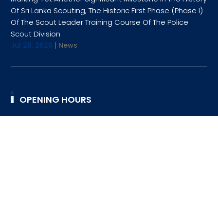
Of Sri Lanka Scouting, The Historic First Phase (Phase I)
Of The Scout Leader Training Course Of The Police
Scout Division
Jul 28, 2026
|
News
OPENING HOURS
9:00AM TO 4:30PM
TUESDAY
9:00AM TO 4:30PM
WEDNESDAY
9:00AM TO 4:30PM
THURSDAY
9:00AM TO 4:30PM
FRIDAY