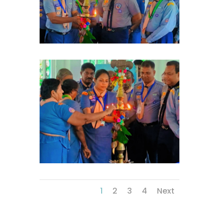
1
2
3
4
Next