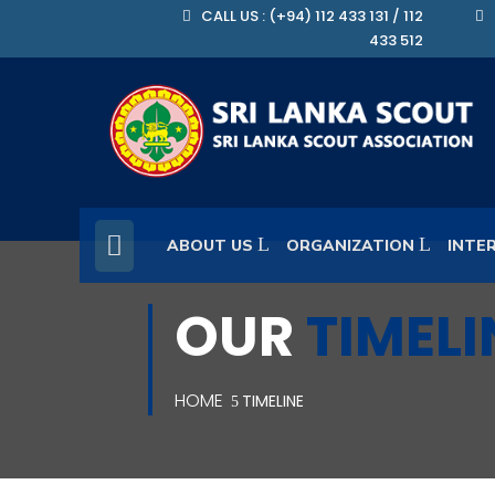
CALL US : (+94) 112 433 131 / 112
433 512
ABOUT US
ORGANIZATION
INTE
OUR
TIMELI
HOME
TIMELINE