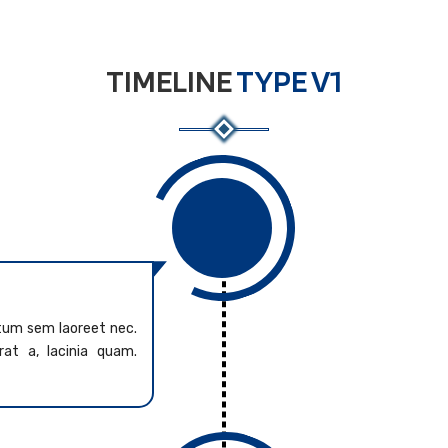
TIMELINE
TYPE V1
ntum sem laoreet nec.
at a, lacinia quam.