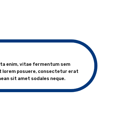
0
orta enim, vitae fermentum sem
t lorem posuere, consectetur erat
enean sit amet sodales neque.