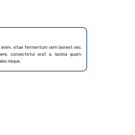
a enim, vitae fermentum sem laoreet nec.
re, consectetur erat a, lacinia quam.
ales neque.