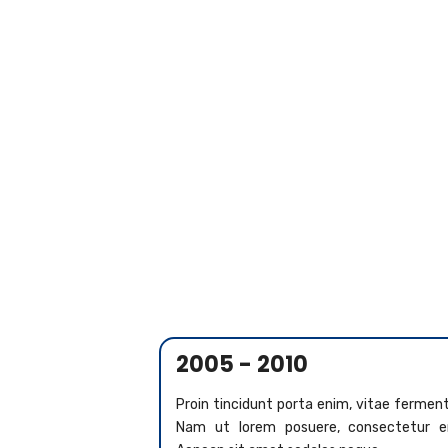
2005 - 2010
Proin tincidunt porta enim, vitae ferme
Nam ut lorem posuere, consectetur er