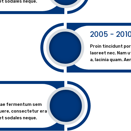
met sodales neque.
2005 - 201
Proin tincidunt p
laoreet nec. Nam u
a, lacinia quam. A
vitae fermentum sem
uere, consectetur erat
met sodales neque.