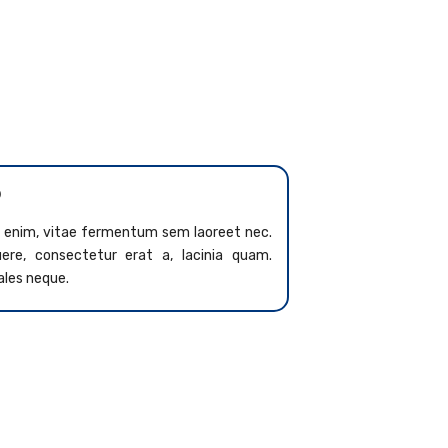
5
a enim, vitae fermentum sem laoreet nec.
re, consectetur erat a, lacinia quam.
ales neque.